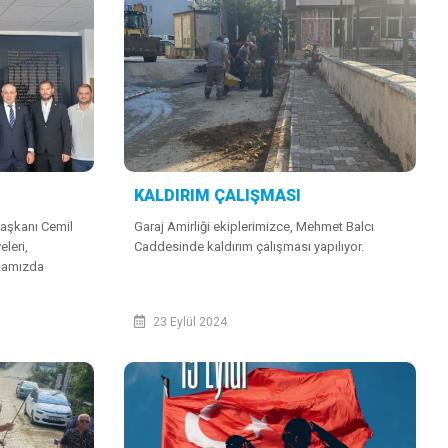
KALDIRIM ÇALIŞMASI
Başkanı Cemil
Garaj Amirliği ekiplerimizce, Mehmet Balcı
leri,
Caddesinde kaldırım çalışması yapılıyor.
kamızda
n ötürü YTSO
e...
23 Eylül 2024