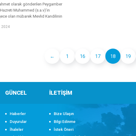
rahmet olarak gönderilen Peygamber
Hazreti Muhammed (s.a.v)’in
ece olan mübarek Mevlid Kandilinin
lam alemi ve tüm insanlık için
l 2024
sile olmasını dileri...
←
1
16
17
18
19
GÜNCEL
İLETİŞİM
Haberler
Bize Ulaşın
Duyurular
Bilgi Edinme
İhaleler
İstek Öneri