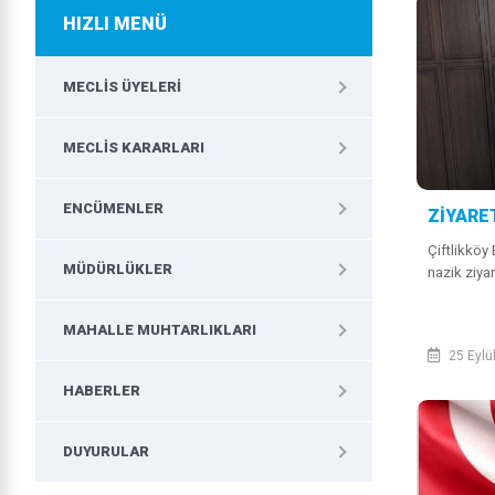
HIZLI MENÜ
MECLIS ÜYELERI
MECLIS KARARLARI
ENCÜMENLER
ZİYARE
Çiftlikköy 
MÜDÜRLÜKLER
nazik ziya
MAHALLE MUHTARLIKLARI
25 Eylü
HABERLER
DUYURULAR