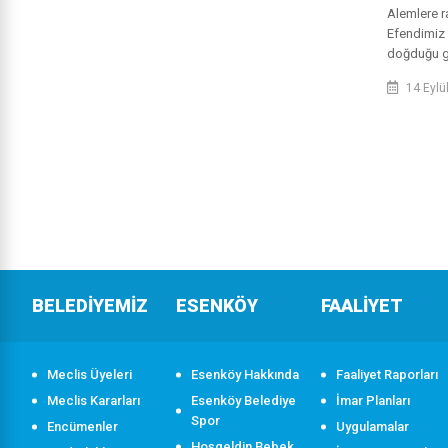
Alemlere 
Efendimiz 
doğduğu g
ülkemiz, is
14 Eylü
hayırlara ve
BELEDİYEMİZ
ESENKÖY
FAALİYET
Meclis Üyeleri
Esenköy Hakkında
Faaliyet Raporları
Meclis Kararları
Esenköy Belediye
İmar Planları
Spor
Encümenler
Uygulamalar
Hoşgeldin Bebek