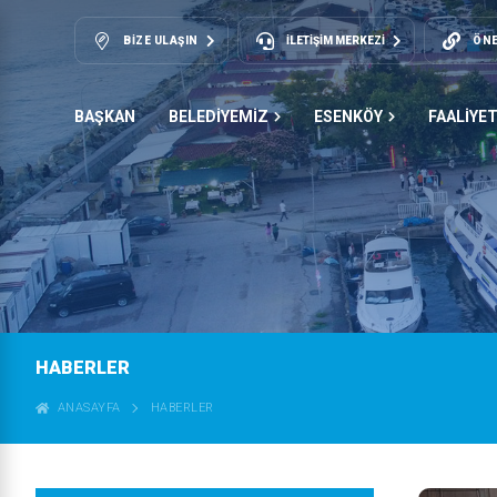
BIZE ULAŞIN
İLETİŞİM MERKEZİ
ÖNE
BAŞKAN
BELEDİYEMİZ
ESENKÖY
FAALİYE
HABERLER
ANASAYFA
HABERLER