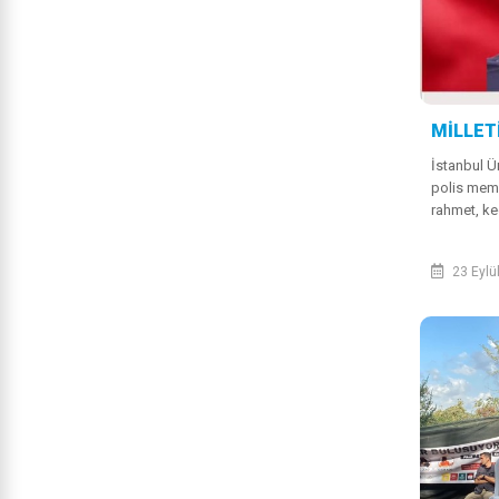
MİLLET
İstanbul Ü
polis mem
rahmet, ke
teşkilatımı
sağ olsun.
23 Eylü