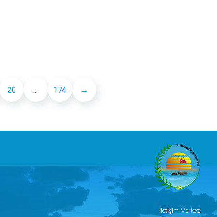
20
...
174
→
İletişim Merkezi