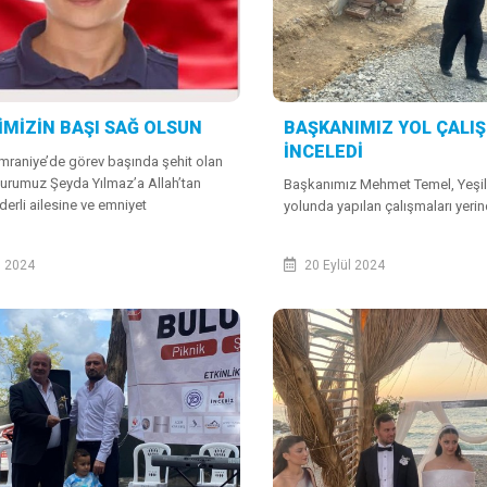
İMİZİN BAŞI SAĞ OLSUN
BAŞKANIMIZ YOL ÇALI
İNCELEDİ
mraniye’de görev başında şehit olan
urumuz Şeyda Yılmaz’a Allah’tan
Başkanımız Mehmet Temel, Yeşil
derli ailesine ve emniyet
yolunda yapılan çalışmaları yerin
za sabırlar diliyoruz. Milletimizin başı
l 2024
20 Eylül 2024