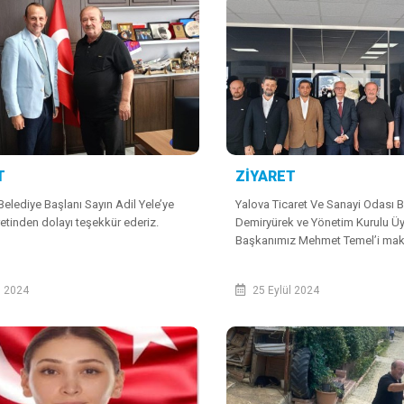
T
ZİYARET
Belediye Başlanı Sayın Adil Yele’ye
Yalova Ticaret Ve Sanayi Odası 
retinden dolayı teşekkür ederiz.
Demiryürek ve Yönetim Kurulu Üye
Başkanımız Mehmet Temel’i ma
ziyaret etti. Nazik ziyaretlerinde
Başkanı Sayın Demiryürek ve Yön
l 2024
25 Eylül 2024