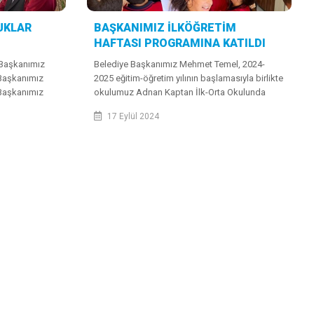
UKLAR
BAŞKANIMIZ İLKÖĞRETİM
HAFTASI PROGRAMINA KATILDI
 Başkanımız
Belediye Başkanımız Mehmet Temel, 2024-
Başkanımız
2025 eğitim-öğretim yılının başlamasıyla birlikte
Başkanımız
okulumuz Adnan Kaptan İlk-Orta Okulunda
n ve Akın
düzenlenen İlköğretim Haftası Kutlama
17 Eylül 2024
l...
Programına katılım sağladı.