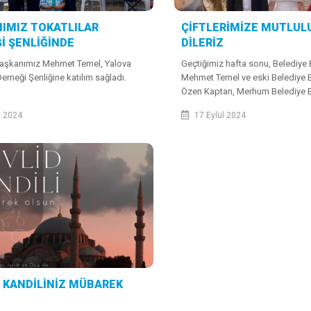
IMIZ TOKATLILAR
ÇİFTLERİMİZE MUTLUL
İ ŞENLİĞİNDE
DİLERİZ
Başkanımız Mehmet Temel, Yalova
Geçtiğimiz hafta sonu, Belediye
Derneği Şenliğine katılım sağladı.
Mehmet Temel ve eski Belediye 
Özen Kaptan, Merhum Belediye 
Adnan Kaptan’ın kızı Sena Kapta
l 2024
17 Eylül 2024
Boduk çiftinin nikah akdini gerçek
 KANDİLİNİZ MÜBAREK