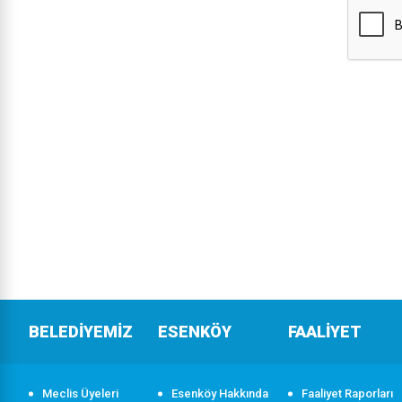
BELEDİYEMİZ
ESENKÖY
FAALİYET
Meclis Üyeleri
Esenköy Hakkında
Faaliyet Raporları