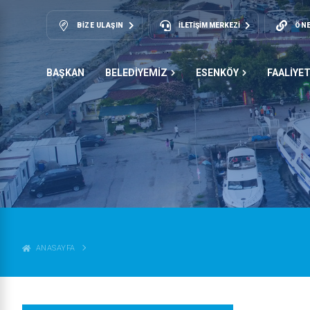
BIZE ULAŞIN
İLETİŞİM MERKEZİ
ÖNE
BAŞKAN
BELEDİYEMİZ
ESENKÖY
FAALİYE
ANASAYFA