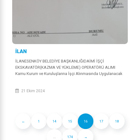
İLAN
İLANESENKÖY BELEDİYE BAŞKANLIĞIDAİMİ İŞÇİ
EKSKAVATÖR(KAZMA VE YÜKLEME) OPERATÖRÜ ALIMI
Kamu Kurum ve Kuruluşlarına İşçi Alınmasında Uygulanacak
Usul ve Esaslar Hakkında Yönetmelik uyarınca 21.10.2024...
21 Ekim 2024
←
1
14
15
16
17
18
...
174
→