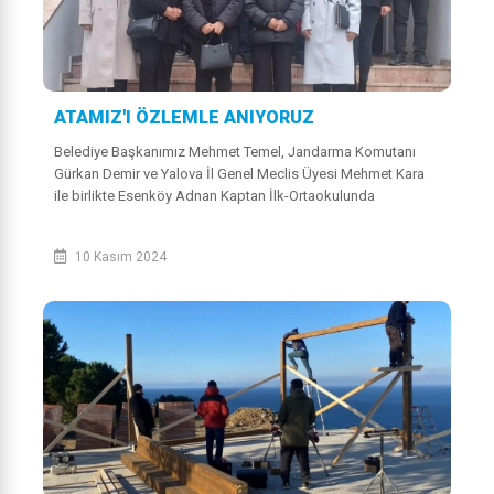
ATAMIZ'I ÖZLEMLE ANIYORUZ
Belediye Başkanımız Mehmet Temel, Jandarma Komutanı
Gürkan Demir ve Yalova İl Genel Meclis Üyesi Mehmet Kara
ile birlikte Esenköy Adnan Kaptan İlk-Ortaokulunda
düzenlenen 10 Kasım Atatürk’ü Anma Pro...
10 Kasım 2024