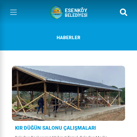
HABERLER
KIR DÜĞÜN SALONU ÇALIŞMALARI