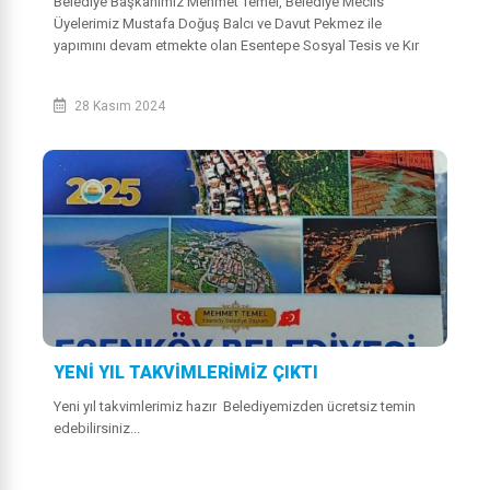
Belediye Başkanımız Mehmet Temel, Belediye Meclis
Üyelerimiz Mustafa Doğuş Balcı ve Davut Pekmez ile
yapımını devam etmekte olan Esentepe Sosyal Tesis ve Kır
Düğün Salonunu yerinde inceledi.
28 Kasım 2024
YENİ YIL TAKVİMLERİMİZ ÇIKTI
Yeni yıl takvimlerimiz hazır Belediyemizden ücretsiz temin
edebilirsiniz...