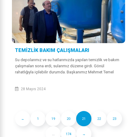
TEMİZLİK BAKIM ÇALIŞMALARI
Su depolarımız ve su hatlarımızda yapılan temizlik ve bakım
çalışmaları sona erdi, sularımız düzene girdi. Gönül
rahatlığıyla içilebilir durumda. Başkanımız Mehmet Temel
yapılan çalışmaları denetley...
28 Mayıs 2024
←
1
19
20
21
22
23
...
174
→