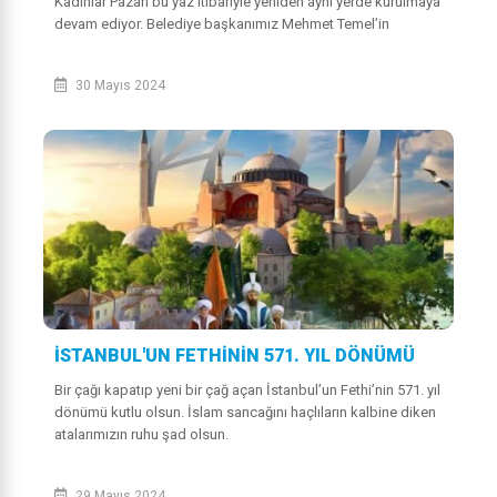
Kadınlar Pazarı bu yaz itibariyle yeniden ayni yerde kurulmaya
devam ediyor. Belediye başkanımız Mehmet Temel’in
desteğiyle Esenköy M...
30 Mayıs 2024
İSTANBUL'UN FETHİNİN 571. YIL DÖNÜMÜ
Bir çağı kapatıp yeni bir çağ açan İstanbul’un Fethi’nin 571. yıl
dönümü kutlu olsun. İslam sancağını haçlıların kalbine diken
atalarımızın ruhu şad olsun.
29 Mayıs 2024