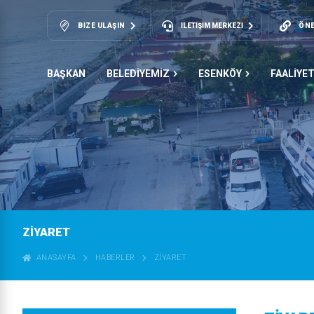
BIZE ULAŞIN
İLETİŞİM MERKEZİ
ÖNE
BAŞKAN
BELEDİYEMİZ
ESENKÖY
FAALİYE
ZİYARET
ANASAYFA
HABERLER
ZİYARET