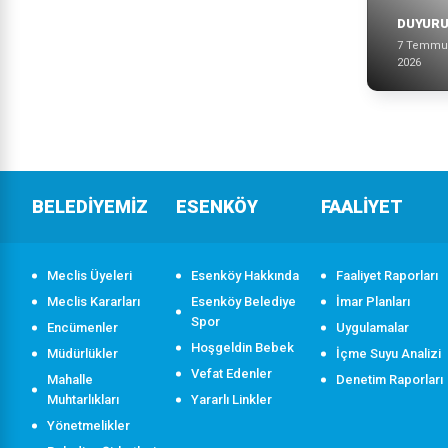
DUYUR
7 Temmu
2026
BELEDİYEMİZ
ESENKÖY
FAALİYET
Meclis Üyeleri
Esenköy Hakkında
Faaliyet Raporları
Meclis Kararları
Esenköy Belediye
İmar Planları
Spor
Encümenler
Uygulamalar
Hoşgeldin Bebek
Müdürlükler
İçme Suyu Analizi
Vefat Edenler
Mahalle
Denetim Raporları
Muhtarlıkları
Yararlı Linkler
Yönetmelikler