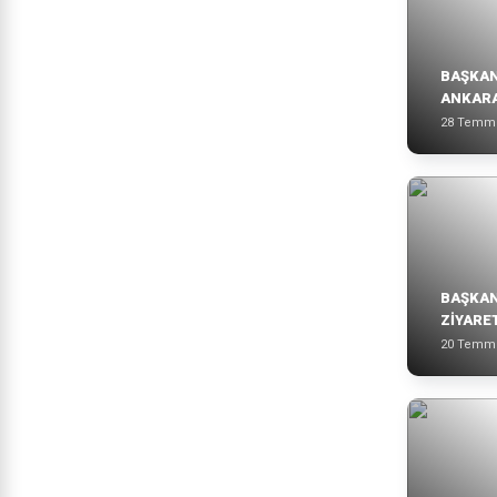
BAŞKAN
ANKAR
28 Temm
BAŞKAN
ZİYARE
20 Temm