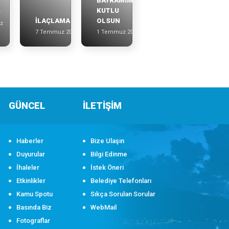
BAYRAMIMIZ
KUTLU
U
İLAÇLAMA
OLSUN
z
7 Temmuz 2026
1 Temmuz 2026
GÜNCEL
İLETİŞİM
Haberler
Bize Ulaşın
Duyurular
Bilgi Edinme
İhaleler
İstek Öneri
Etkinlikler
Belediye Telefonları
Kamu Spotu
Sıkça Sorulan Sorular
Basında Biz
WebMail
Fotograflar