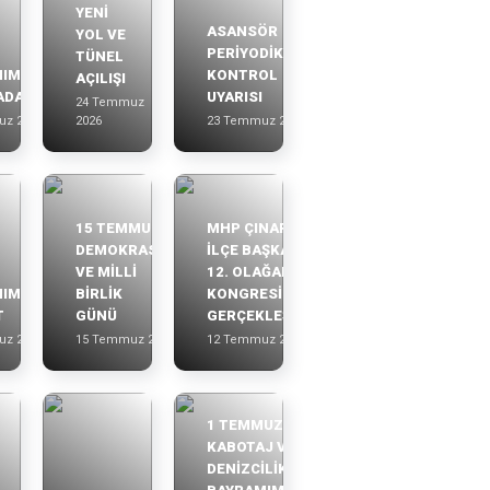
YENİ
ASANSÖR
YOL VE
PERİYODİK
TÜNEL
IMIZ
KONTROL
AÇILIŞI
ADA
UYARISI
24 Temmuz
uz 2026
2026
23 Temmuz 2026
15 TEMMUZ
MHP ÇINARCIK
DEMOKRASİ
İLÇE BAŞKANLIĞI
VE MİLLİ
12. OLAĞAN
IMIZA
BİRLİK
KONGRESİ
T
GÜNÜ
GERÇEKLEŞTİRİLDİ
uz 2026
15 Temmuz 2026
12 Temmuz 2026
1 TEMMUZ
KABOTAJ VE
DENİZCİLİK