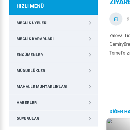
ZİYAR
HIZLI MENÜ
9
MECLIS ÜYELERI
Yalova Ti
MECLIS KARARLARI
Demiryür
Temel’e zi
ENCÜMENLER
MÜDÜRLÜKLER
MAHALLE MUHTARLIKLARI
HABERLER
DİĞER H
DUYURULAR