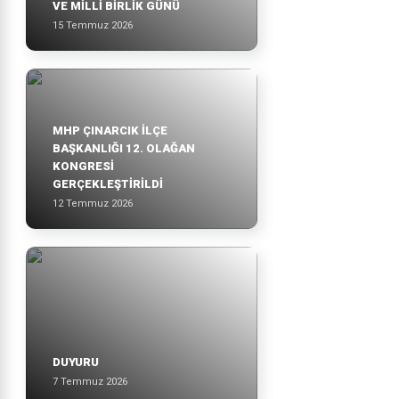
VE MİLLİ BİRLİK GÜNÜ
15 Temmuz 2026
MHP ÇINARCIK İLÇE
BAŞKANLIĞI 12. OLAĞAN
KONGRESİ
GERÇEKLEŞTİRİLDİ
12 Temmuz 2026
DUYURU
7 Temmuz 2026